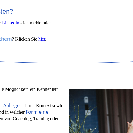
sten?
r
LinkedIn
- ich melde mich
ichern
? Klicken Sie
hier
.
die Möglichkeit, ein Kennenlern-
Anliegen
hr
, Ihren Kontext sowie
Form eine
nd in welcher
men von Coaching, Training oder